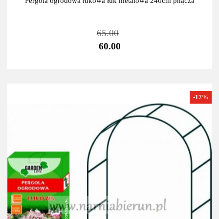
Pergola ogrodowa łukowa łuk metalowa 240cm pnącza
65.00
60.00
-17%