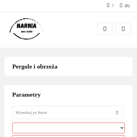
(
0
)
Zaloguj się
Zarejestruj się
Zadaj pytanie
Pergole i obrzeża
Parametry