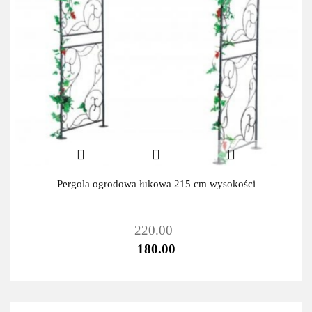
Pergola ogrodowa łukowa 215 cm wysokości
220.00
180.00