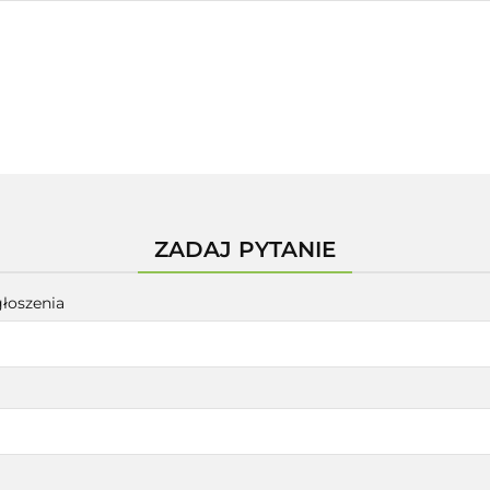
FIGURY OGRODOWE
|OGRODZENIA|
|WYNAJ
FIGURY OGRODOWE
|OGRODZENIA|
|WYNAJEM|
ZADAJ PYTANIE
głoszenia