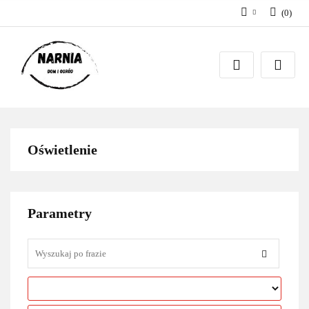
(
0
)
Zaloguj się
Zarejestruj się
Zadaj pytanie
Oświetlenie
Parametry