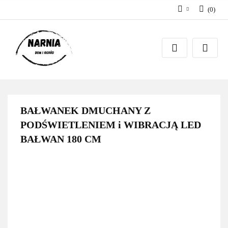
(
0
)
Zaloguj się
Zarejestruj się
Zadaj pytanie
BAŁWANEK DMUCHANY Z
PODŚWIETLENIEM i WIBRACJĄ LED
BAŁWAN 180 CM