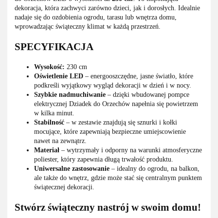
dekoracja, która zachwyci zarówno dzieci, jak i dorosłych. Idealnie
nadaje się do ozdobienia ogrodu, tarasu lub wnętrza domu,
wprowadzając świąteczny klimat w każdą przestrzeń.
SPECYFIKACJA
Wysokość:
230 cm
Oświetlenie LED
– energooszczędne, jasne światło, które
podkreśli wyjątkowy wygląd dekoracji w dzień i w nocy.
Szybkie nadmuchiwanie
– dzięki wbudowanej pompce
elektrycznej Dziadek do Orzechów napełnia się powietrzem
w kilka minut.
Stabilność
– w zestawie znajdują się sznurki i kołki
mocujące, które zapewniają bezpieczne umiejscowienie
nawet na zewnątrz.
Materiał
– wytrzymały i odporny na warunki atmosferyczne
poliester, który zapewnia długą trwałość produktu.
Uniwersalne zastosowanie
– idealny do ogrodu, na balkon,
ale także do wnętrz, gdzie może stać się centralnym punktem
świątecznej dekoracji.
Stwórz świąteczny nastrój w swoim domu!