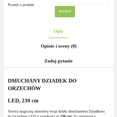
Pytanie o produkt
WYŚLIJ
Opis
Opinie i oceny (0)
Zadaj pytanie
DMUCHANY DZIADEK DO
ORZECHÓW
LED, 230 cm
Stwórz magiczną atmosferę świąt dzięki dmuchanemu Dziadkowi
do Orzechów LED o wysokości aż
230 cm
! To imponująca