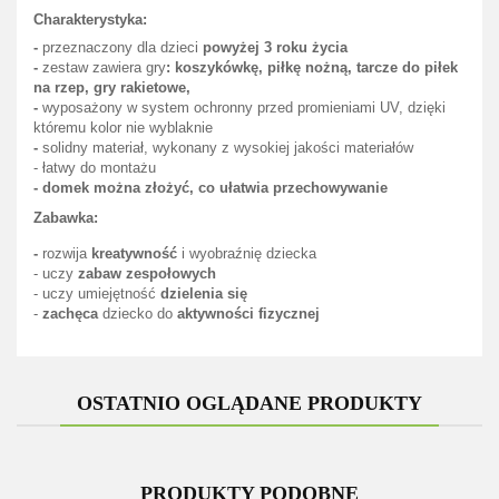
Charakterystyka:
-
przeznaczony dla dzieci
powyżej 3 roku życia
-
zestaw zawiera gry
: koszykówkę, piłkę nożną, tarcze do piłek
na rzep, gry rakietowe,
-
wyposażony w system ochronny przed promieniami UV, dzięki
któremu kolor nie wyblaknie
-
solidny materiał, wykonany z wysokiej jakości materiałów
- łatwy do montażu
- domek można złożyć, co ułatwia przechowywanie
Zabawka:
-
rozwija
kreatywność
i wyobraźnię dziecka
- uczy
zabaw zespołowych
- uczy umiejętność
dzielenia się
-
zachęca
dziecko do
aktywności fizycznej
OSTATNIO OGLĄDANE PRODUKTY
PRODUKTY PODOBNE