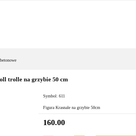
FIGURY OGRODOWE
|OGRODZENIA|
|WYNAJEM|
FIGURY OGRODOWE
|OGRODZENIA|
|WYNAJEM|
ZAD
 betonowe
ll trolle na grzybie 50 cm
Symbol:
611
Figura Krasnale na grzybie 50cm
160.00