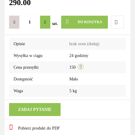
290.00
DO KOSZYKA
szt.
Do
Opinie
brak ocen
(dodaj)
przechowa
Wysyłka w ciągu
24 godziny
Cena przesyłki
150
Dostępność
Mało
Waga
5 kg
ZADAJ PYTANIE
Pobierz produkt do PDF