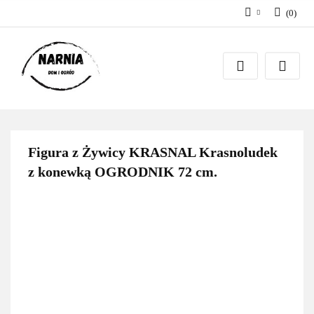
(
0
)
Zaloguj się
Zarejestruj się
Zadaj pytanie
Figura z Żywicy KRASNAL Krasnoludek
z konewką OGRODNIK 72 cm.