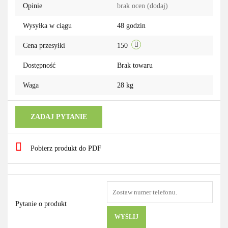
Opinie
brak ocen
(dodaj)
Wysyłka w ciągu
48 godzin
Cena przesyłki
150
Dostępność
Brak towaru
Waga
28 kg
ZADAJ PYTANIE
Pobierz produkt do PDF
Pytanie o produkt
WYŚLIJ