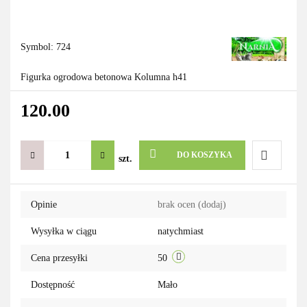
Symbol:
724
Figurka ogrodowa betonowa Kolumna h41
120.00
DO KOSZYKA
szt.
Do
Opinie
brak ocen
(dodaj)
przechowa
Wysyłka w ciągu
natychmiast
Cena przesyłki
50
Dostępność
Mało