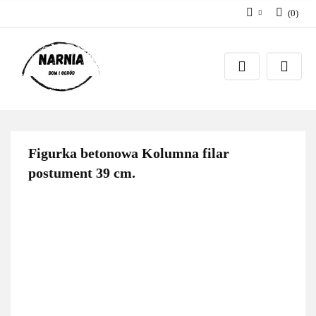
(
0
)
Zaloguj się
Zarejestruj się
Zadaj pytanie
Figurka betonowa Kolumna filar
postument 39 cm.