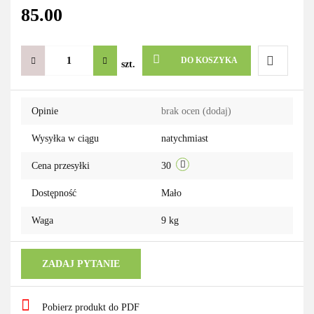
85.00
DO KOSZYKA
szt.
Do
Opinie
brak ocen
(dodaj)
przechowa
Wysyłka w ciągu
natychmiast
Cena przesyłki
30
Dostępność
Mało
Waga
9 kg
ZADAJ PYTANIE
Pobierz produkt do PDF