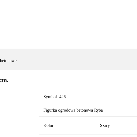
FIGURY OGRODOWE
|OGRODZENIA|
|WYNAJEM|
FIGURY OGRODOWE
|OGRODZENIA|
|WYNAJEM|
ZAD
 betonowe
cm.
Symbol:
426
Figurka ogrodowa betonowa Ryba
Kolor
Szary