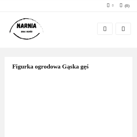
(
0
)
Zaloguj się
Zarejestruj się
Zadaj pytanie
Figurka ogrodowa Gąska gęś