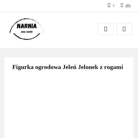
(
0
)
Zaloguj się
Zarejestruj się
Zadaj pytanie
Figurka ogrodowa Jeleń Jelonek z rogami