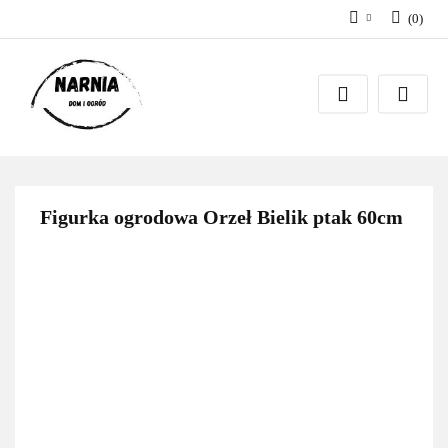
(
0
)
Zaloguj się
Zarejestruj się
Zadaj pytanie
Figurka ogrodowa Orzeł Bielik ptak 60cm