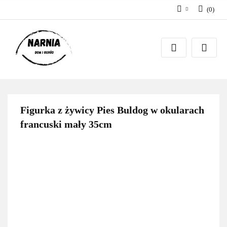
(
0
)
Zaloguj się
Zarejestruj się
Zadaj pytanie
Figurka z żywicy Pies Buldog w okularach
francuski mały 35cm