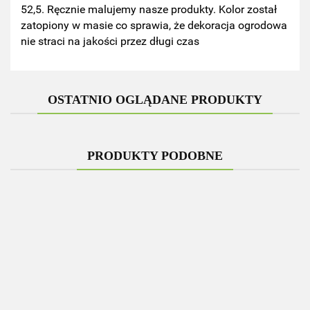
52,5. Ręcznie malujemy nasze produkty. Kolor został
zatopiony w masie co sprawia, że dekoracja ogrodowa
nie straci na jakości przez długi czas
OSTATNIO OGLĄDANE PRODUKTY
PRODUKTY PODOBNE
Figurka
Figurka
Figurka
Figurka
betonowa
betonowa
betonowa
ogrodowa
Pies
KOŃ Z
Donica
PIES
betonowa
piesek
WOZEM
100.00
650.00