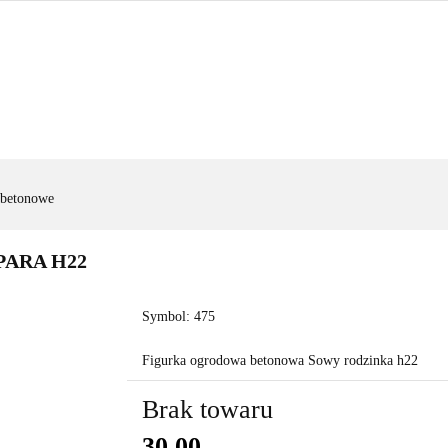
FIGURY OGRODOWE
|OGRODZENIA|
|WYNAJEM|
FIGURY OGRODOWE
|OGRODZENIA|
|WYNAJEM|
ZAD
 betonowe
 PARA H22
Symbol:
475
Figurka ogrodowa betonowa Sowy rodzinka h22
Brak towaru
30.00