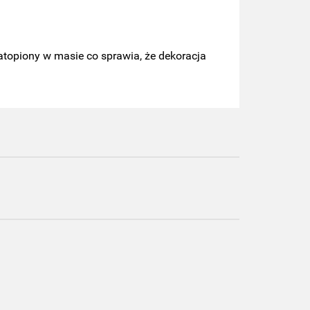
atopiony w masie co sprawia, że dekoracja
ka
Figurka
Figurka