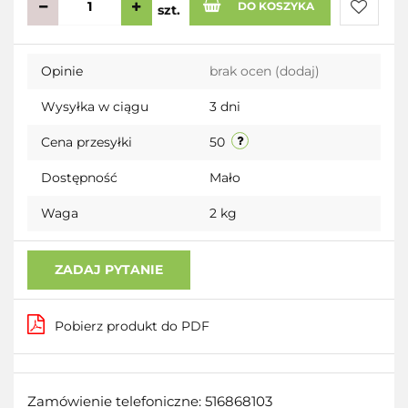
DO KOSZYKA
szt.
Do
Opinie
brak ocen
(dodaj)
przecho
Wysyłka w ciągu
3 dni
Cena przesyłki
50
Dostępność
Mało
Waga
2 kg
ZADAJ PYTANIE
Pobierz produkt do PDF
Zamówienie telefoniczne: 516868103