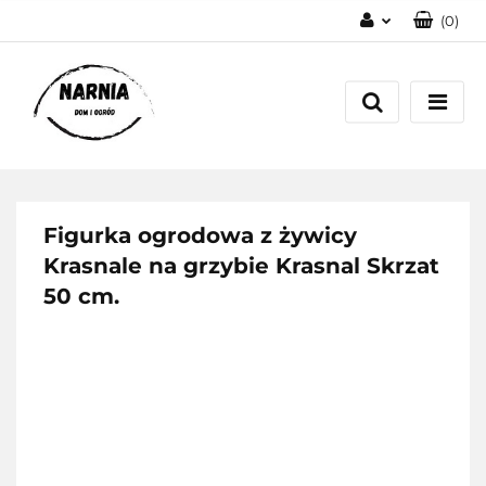
(
0
)
Zaloguj się
Zarejestruj się
Zadaj pytanie
Figurka ogrodowa z żywicy
Krasnale na grzybie Krasnal Skrzat
50 cm.