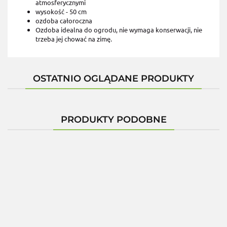
atmosferycznymi
wysokość - 50 cm
ozdoba całoroczna
Ozdoba idealna do ogrodu, nie wymaga konserwacji, nie
trzeba jej chować na zimę.
OSTATNIO OGLĄDANE PRODUKTY
PRODUKTY PODOBNE
Figurka
Figurka
Figur
Figurka
z
Figurka z
z
z
z żywicy
Figurka z
żywicy
żywicy
żywicy
żywi
OSIOŁ
żywicy
JELEŃ
ogrodowa
Babcia i
Babcia
430.00
Z
520.00
330.0
430.00