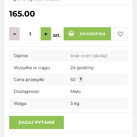
165.00
DO KOSZYKA
szt.
Do
Opinie
brak ocen
(dodaj)
przecho
Wysyłka w ciągu
24 godziny
Cena przesyłki
50
Dostępność
Mało
Waga
3 kg
ZADAJ PYTANIE