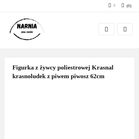
(
0
)
Zaloguj się
Zarejestruj się
Zadaj pytanie
Figurka z żywcy poliestrowej Krasnal
krasnoludek z piwem piwosz 62cm