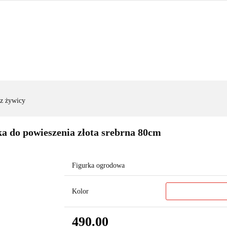
FIGURY OGRODOWE
|OGRODZENIA|
|WYNAJEM|
FIGURY OGRODOWE
|OGRODZENIA|
|WYNAJEM|
ZAD
 z żywicy
a do powieszenia złota srebrna 80cm
Figurka ogrodowa
Kolor
490.00