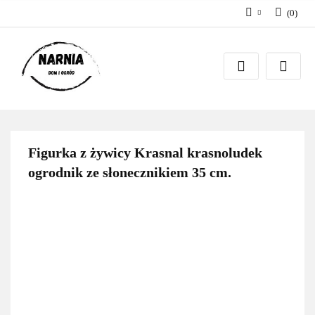
(
0
)
Zaloguj się
Zarejestruj się
Zadaj pytanie
Figurka z żywicy Krasnal krasnoludek
ogrodnik ze słonecznikiem 35 cm.