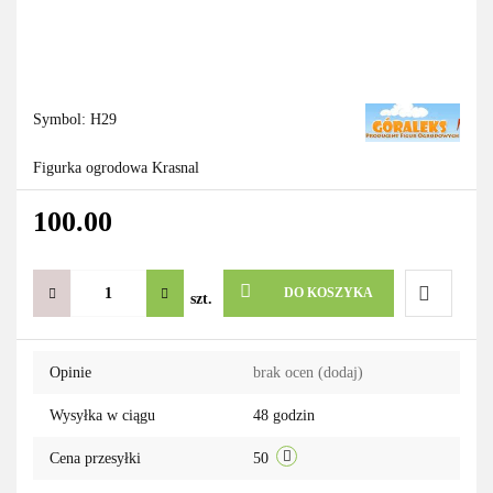
Symbol:
H29
Figurka ogrodowa Krasnal
100.00
DO KOSZYKA
szt.
Do
Opinie
brak ocen
(dodaj)
przechowa
Wysyłka w ciągu
48 godzin
Cena przesyłki
50