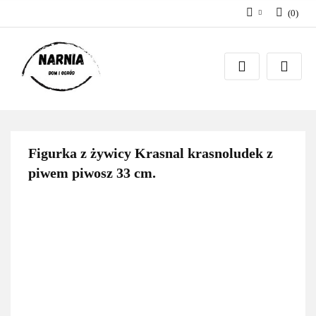
(
0
)
Zaloguj się
Zarejestruj się
Zadaj pytanie
Figurka z żywicy Krasnal krasnoludek z
piwem piwosz 33 cm.