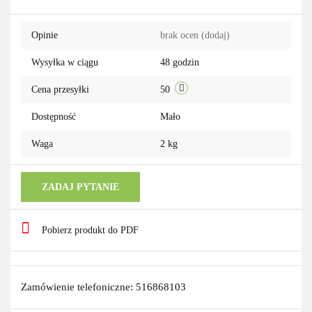
Do
Opinie
brak ocen
(dodaj)
przechowa
Wysyłka w ciągu
48 godzin
Cena przesyłki
50
Dostępność
Mało
Waga
2 kg
ZADAJ PYTANIE
Pobierz produkt do PDF
Zamówienie telefoniczne: 516868103