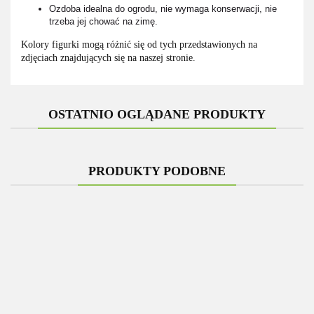
Ozdoba idealna do ogrodu, nie wymaga konserwacji, nie
trzeba jej chować na zimę.
Kolory figurki mogą różnić się od tych przedstawionych na
zdjęciach znajdujących się na naszej stronie.
OSTATNIO OGLĄDANE PRODUKTY
PRODUKTY PODOBNE
Figurka
Figurka
Figurka
Figurka
Figurka z
z
z
z
Figurka z
z żywicy
żywicy
Fig
żywicy
żywicy
żywicy
żywicy
OSIOŁ Z
ogrodowa
ży
JELEŃ
Babcia
Babcia
430.00
Wiewiórka
520.00
330.00