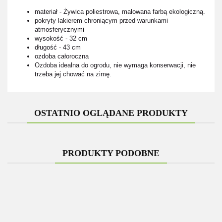
materiał - Żywica poliestrowa, malowana farbą ekologiczną.
pokryty lakierem chroniącym przed warunkami
atmosferycznymi
wysokość - 32 cm
długość - 43 cm
ozdoba całoroczna
Ozdoba idealna do ogrodu, nie wymaga konserwacji, nie
trzeba jej chować na zimę.
OSTATNIO OGLĄDANE PRODUKTY
PRODUKTY PODOBNE
Figurka
Figurka
Fi
Figurka