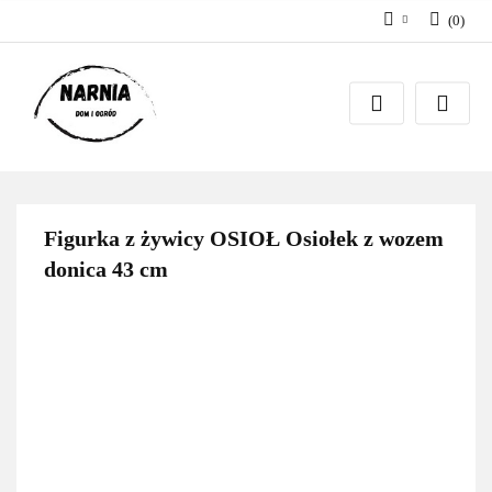
(
0
)
Zaloguj się
Zarejestruj się
Zadaj pytanie
Figurka z żywicy OSIOŁ Osiołek z wozem
donica 43 cm