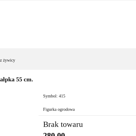
FIGURY OGRODOWE
|OGRODZENIA|
|WYNAJEM|
FIGURY OGRODOWE
|OGRODZENIA|
|WYNAJEM|
ZAD
 z żywicy
ałpka 55 cm.
Symbol:
415
Figurka ogrodowa
Brak towaru
280.00