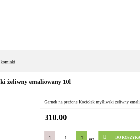
FIGURY OGRODOWE
|OGRODZENIA|
|WYNAJEM|
FIGURY OGRODOWE
|OGRODZENIA|
|WYNAJEM|
ZAD
, kominki
ki żeliwny emaliowany 10l
Garnek na prażone Kociołek myśliwski żeliwny emal
310.00
DO KOSZYK
szt.