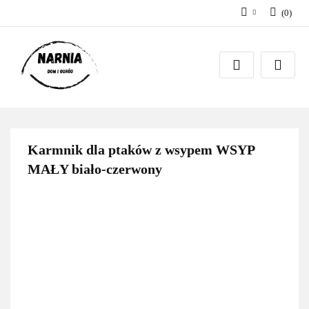
(
0
)
Zaloguj się
Zarejestruj się
Zadaj pytanie
Karmnik dla ptaków z wsypem WSYP
MAŁY biało-czerwony