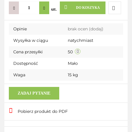
DO KOSZYKA
szt.
Do
Opinie
brak ocen
(dodaj)
przechow
Wysyłka w ciągu
natychmiast
Cena przesyłki
50
Dostępność
Mało
Waga
15 kg
ZADAJ PYTANIE
Pobierz produkt do PDF