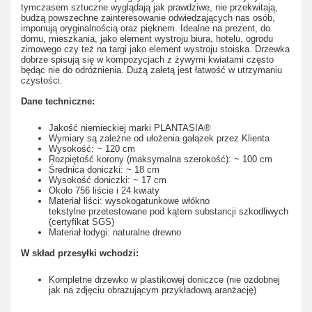
tymczasem sztuczne wyglądają jak prawdziwe, nie przekwitają,
budzą powszechne zainteresowanie odwiedzających nas osób,
imponują oryginalnością oraz pięknem. Idealne na prezent, do
domu, mieszkania, jako element wystroju biura, hotelu, ogrodu
zimowego czy też na targi jako element wystroju stoiska. Drzewka
dobrze spisują się w kompozycjach z żywymi kwiatami często
będąc nie do odróżnienia. Dużą zaletą jest łatwość w utrzymaniu
czystości.
Dane techniczne:
Jakość niemieckiej marki PLANTASIA®
Wymiary są zależne od ułożenia gałązek przez Klienta
Wysokość: ~ 120 cm
Rozpiętość korony (maksymalna szerokość): ~ 100 cm
Średnica doniczki: ~ 18 cm
Wysokość doniczki: ~ 17 cm
Około 756 liście i 24 kwiaty
Materiał liści: wysokogatunkowe włókno
tekstylne przetestowane pod kątem substancji szkodliwych
(certyfikat SGS)
Materiał łodygi: naturalne drewno
W skład przesyłki wchodzi:
Kompletne drzewko w plastikowej doniczce (nie ozdobnej
jak na zdjęciu obrazującym przykładową aranżację)