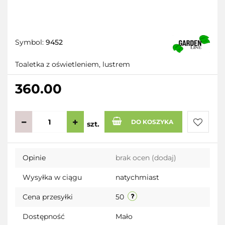
Symbol:
9452
Toaletka z oświetleniem, lustrem
360.00
DO KOSZYKA
szt.
Do
Opinie
brak ocen
(dodaj)
przecho
Wysyłka w ciągu
natychmiast
Cena przesyłki
50
Dostępność
Mało