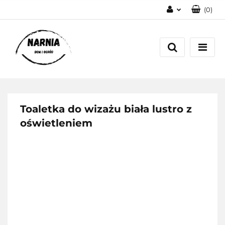
(
0
)
Zaloguj się
Zarejestruj się
Zadaj pytanie
Toaletka do wizażu biała lustro z
oświetleniem