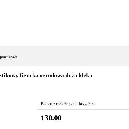
FIGURY OGRODOWE
|OGRODZENIA|
|WYNAJEM|
FIGURY OGRODOWE
|OGRODZENIA|
|WYNAJEM|
ZAD
 plastikowe
stikowy figurka ogrodowa duża kleko
Bocian z rozłożonymi skrzydłami
130.00