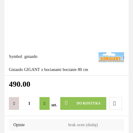
Symbol:
gniazdo
Gniazdo GIGANT z bocianami bocianie 80 cm
490.00
DO KOSZYKA
szt.
Do
Opinie
brak ocen
(dodaj)
przechowa