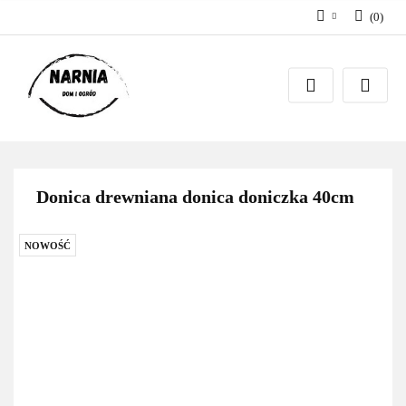
(
0
)
Zaloguj się
Zarejestruj się
Zadaj pytanie
Donica drewniana donica doniczka 40cm
NOWOŚĆ