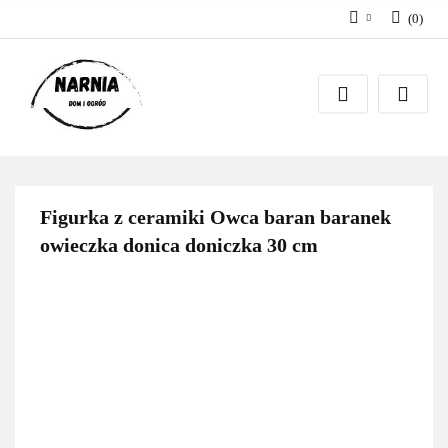
(
0
)
Zaloguj się
Zarejestruj się
Zadaj pytanie
Figurka z ceramiki Owca baran baranek
owieczka donica doniczka 30 cm